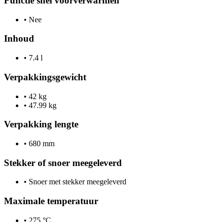
Functie snel voorverwarmen
•
Nee
Inhoud
•
7.4 l
Verpakkingsgewicht
•
42 kg
•
47.99 kg
Verpakking lengte
•
680 mm
Stekker of snoer meegeleverd
•
Snoer met stekker meegeleverd
Maximale temperatuur
•
275 °C