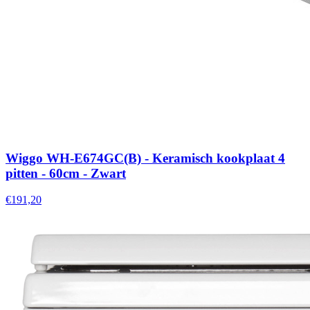
Wiggo WH-E674GC(B) - Keramisch kookplaat 4
pitten - 60cm - Zwart
€191,20