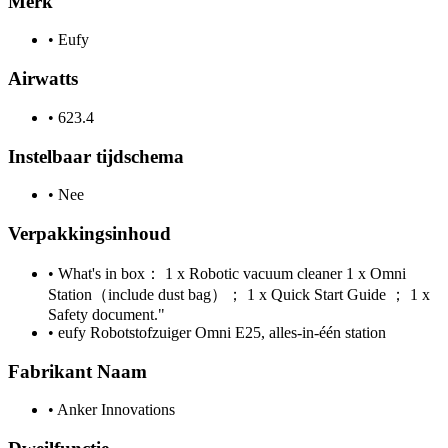
Merk
•
Eufy
Airwatts
•
623.4
Instelbaar tijdschema
•
Nee
Verpakkingsinhoud
•
What's in box： 1 x Robotic vacuum cleaner 1 x Omni
Station（include dust bag）； 1 x Quick Start Guide ； 1 x
Safety document."
•
eufy Robotstofzuiger Omni E25, alles-in-één station
Fabrikant Naam
•
Anker Innovations