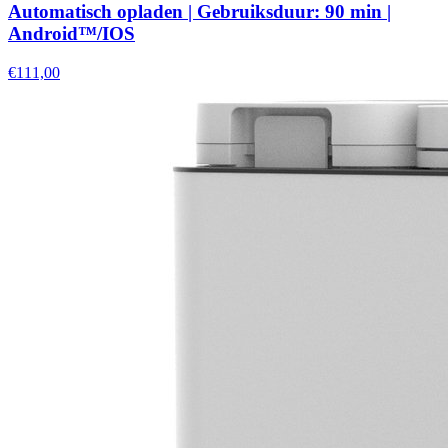
Automatisch opladen | Gebruiksduur: 90 min |
Android™/IOS
€111,00