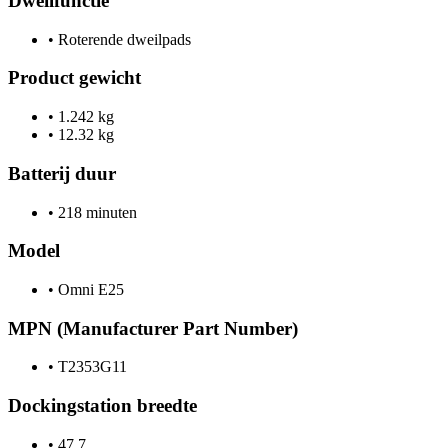
Dweilfunctie
•
Roterende dweilpads
Product gewicht
•
1.242 kg
•
12.32 kg
Batterij duur
•
218 minuten
Model
•
Omni E25
MPN (Manufacturer Part Number)
•
T2353G11
Dockingstation breedte
•
47.7