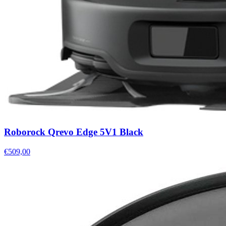
Roborock Qrevo Edge 5V1 Black
€509,00