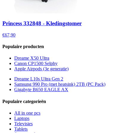
Princess 332848 - Kledingstomer
€67,90
Populaire producten
Dreame X50 Ultra
Canon CP1500 Selphy
Apple Airpods (3e generatie)
Dreame L10s Ultra Gen 2
Samsung 990 Pro (met heatsink) 2TB (PC Pack)
Gigabyte B650 EAGLE AX
Populaire categorieën
All in one pcs
Laptops
Televisies
Tablets