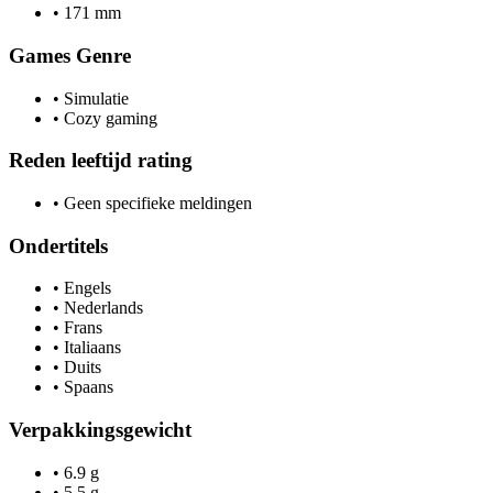
•
171 mm
Games Genre
•
Simulatie
•
Cozy gaming
Reden leeftijd rating
•
Geen specifieke meldingen
Ondertitels
•
Engels
•
Nederlands
•
Frans
•
Italiaans
•
Duits
•
Spaans
Verpakkingsgewicht
•
6.9 g
•
5.5 g