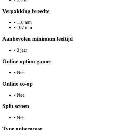
Verpakking breedte
•
110 mm
•
107 mm
Aanbevolen minimum leeftijd
•
3 jaar
Online option games
•
Nee
Online co-op
•
Nee
Split screen
•
Nee
Type opbergcase