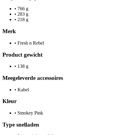
•
766 g
•
283 g
•
218 g
Merk
•
Fresh n Rebel
Product gewicht
•
138 g
Meegeleverde accessoires
•
Kabel
Kleur
•
Smokey Pink
Type snelladen