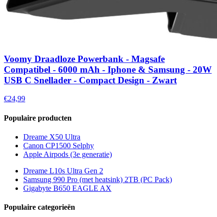
Voomy Draadloze Powerbank - Magsafe
Compatibel - 6000 mAh - Iphone & Samsung - 20W
USB C Snellader - Compact Design - Zwart
€24,99
Populaire producten
Dreame X50 Ultra
Canon CP1500 Selphy
Apple Airpods (3e generatie)
Dreame L10s Ultra Gen 2
Samsung 990 Pro (met heatsink) 2TB (PC Pack)
Gigabyte B650 EAGLE AX
Populaire categorieën