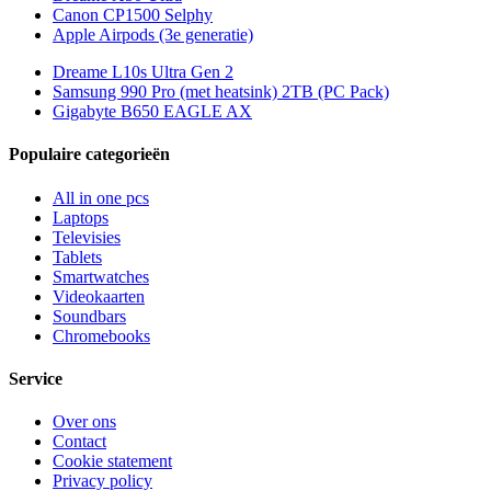
Canon CP1500 Selphy
Apple Airpods (3e generatie)
Dreame L10s Ultra Gen 2
Samsung 990 Pro (met heatsink) 2TB (PC Pack)
Gigabyte B650 EAGLE AX
Populaire categorieën
All in one pcs
Laptops
Televisies
Tablets
Smartwatches
Videokaarten
Soundbars
Chromebooks
Service
Over ons
Contact
Cookie statement
Privacy policy