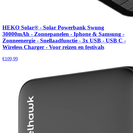
HEKO Solar® - Solar Powerbank Swung
30000mAh - Zonnepanelen - Iphone & Samsung -
Zonneenergie - Snellaadfunctie - 3x USB - USB C -
Wireless Charger - Voor reizen en festivals
€109,99