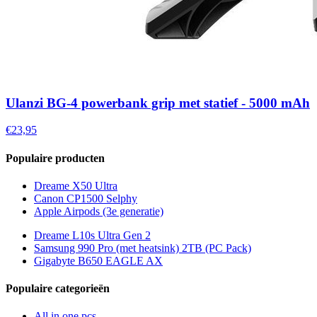
Ulanzi BG-4 powerbank grip met statief - 5000 mAh
€23,95
Populaire producten
Dreame X50 Ultra
Canon CP1500 Selphy
Apple Airpods (3e generatie)
Dreame L10s Ultra Gen 2
Samsung 990 Pro (met heatsink) 2TB (PC Pack)
Gigabyte B650 EAGLE AX
Populaire categorieën
All in one pcs