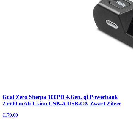
Goal Zero Sherpa 100PD 4.Gen. qi Powerbank
25600 mAh Li-ion USB-A USB-C® Zwart Zilver
€179,00