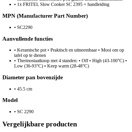
•
1x FRITEL Slow Cooker SC 2395 + handleiding
MPN (Manufacturer Part Number)
•
SC2290
Aanvullende functies
•
Keramische pot • Praktisch en uitneembaar • Mooi om op
tafel op te dienen
•
Thermostaatknop met 4 standen: • Off • High (43-100°C) •
Low (36-93°C) • Keep warm (28-48°C)
Diameter pan bovenzijde
•
45.5 cm
Model
•
SC 2290
Vergelijkbare producten