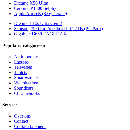
Dreame X50 Ultra
Canon CP1500 Selphy
Apple Airpods (3e generatie)
Dreame L10s Ultra Gen 2
Samsung 990 Pro (met heatsink) 2TB (PC Pack)
Gigabyte B650 EAGLE AX
Populaire categorieën
All in one pcs
Laptops
Televisies
Tablets
Smartwatches
Videokaarten
Soundbars
Chromebooks
Service
Over ons
Contact
Cookie statement