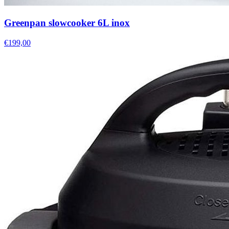
Greenpan slowcooker 6L inox
€199,00