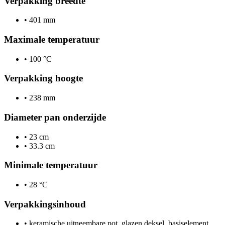
Verpakking breedte
•
401 mm
Maximale temperatuur
•
100 °C
Verpakking hoogte
•
238 mm
Diameter pan onderzijde
•
23 cm
•
33.3 cm
Minimale temperatuur
•
28 °C
Verpakkingsinhoud
•
keramische uitneembare pot, glazen deksel, basiselement