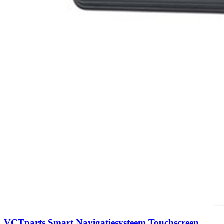
VCTparts Smart Navigatiesysteem Touchscreen