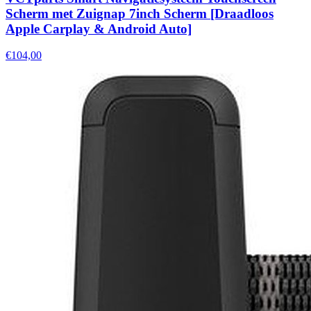
Scherm met Zuignap 7inch Scherm [Draadloos
Apple Carplay & Android Auto]
€104,00