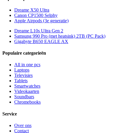
Dreame X50 Ultra
Canon CP1500 Selphy
Apple Airpods (3e generatie)
Dreame L10s Ultra Gen 2
Samsung 990 Pro (met heatsink) 2TB (PC Pack)
Gigabyte B650 EAGLE AX
Populaire categorieën
All in one pcs
Laptops
Televisies
Tablets
Smartwatches
Videokaarten
Soundbars
Chromebooks
Service
Over ons
Contact