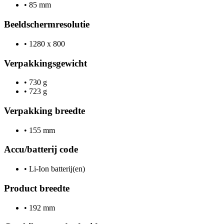
•
85 mm
Beeldschermresolutie
•
1280 x 800
Verpakkingsgewicht
•
730 g
•
723 g
Verpakking breedte
•
155 mm
Accu/batterij code
•
Li-Ion batterij(en)
Product breedte
•
192 mm