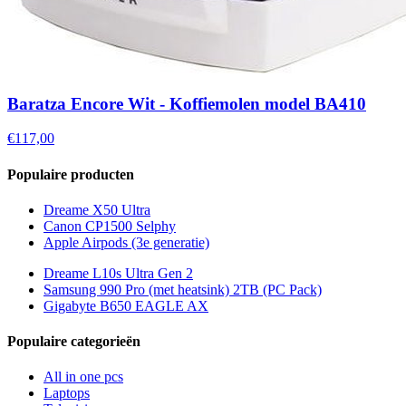
Baratza Encore Wit - Koffiemolen model BA410
€117,00
Populaire producten
Dreame X50 Ultra
Canon CP1500 Selphy
Apple Airpods (3e generatie)
Dreame L10s Ultra Gen 2
Samsung 990 Pro (met heatsink) 2TB (PC Pack)
Gigabyte B650 EAGLE AX
Populaire categorieën
All in one pcs
Laptops