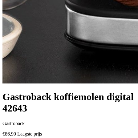
Gastroback koffiemolen digital
42643
Gastroback
€86,90
Laagste prijs