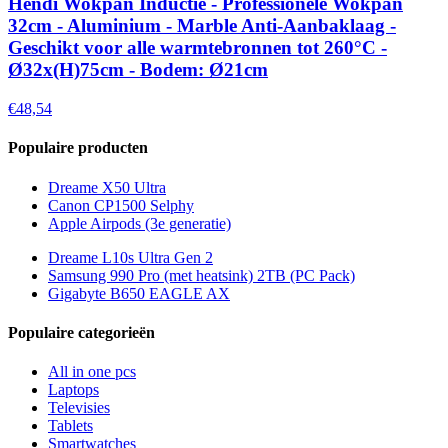
Hendi Wokpan Inductie - Professionele Wokpan
32cm - Aluminium - Marble Anti-Aanbaklaag -
Geschikt voor alle warmtebronnen tot 260°C -
Ø32x(H)75cm - Bodem: Ø21cm
€48,54
Populaire producten
Dreame X50 Ultra
Canon CP1500 Selphy
Apple Airpods (3e generatie)
Dreame L10s Ultra Gen 2
Samsung 990 Pro (met heatsink) 2TB (PC Pack)
Gigabyte B650 EAGLE AX
Populaire categorieën
All in one pcs
Laptops
Televisies
Tablets
Smartwatches