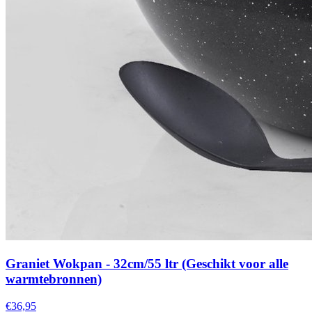
Graniet Wokpan - 32cm/55 ltr (Geschikt voor alle
warmtebronnen)
€36,95