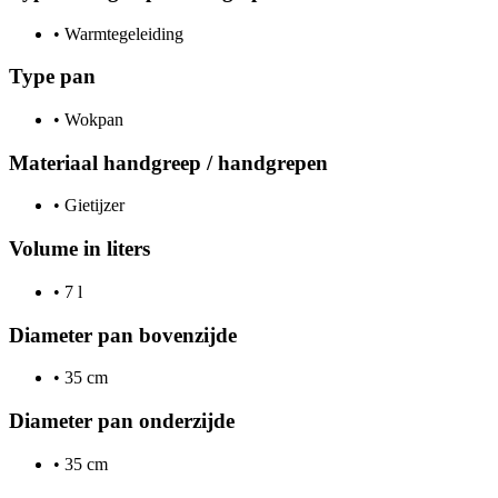
•
Warmtegeleiding
Type pan
•
Wokpan
Materiaal handgreep / handgrepen
•
Gietijzer
Volume in liters
•
7 l
Diameter pan bovenzijde
•
35 cm
Diameter pan onderzijde
•
35 cm