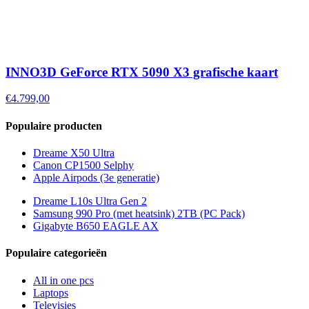
INNO3D GeForce RTX 5090 X3 grafische kaart
€4.799,00
Populaire producten
Dreame X50 Ultra
Canon CP1500 Selphy
Apple Airpods (3e generatie)
Dreame L10s Ultra Gen 2
Samsung 990 Pro (met heatsink) 2TB (PC Pack)
Gigabyte B650 EAGLE AX
Populaire categorieën
All in one pcs
Laptops
Televisies