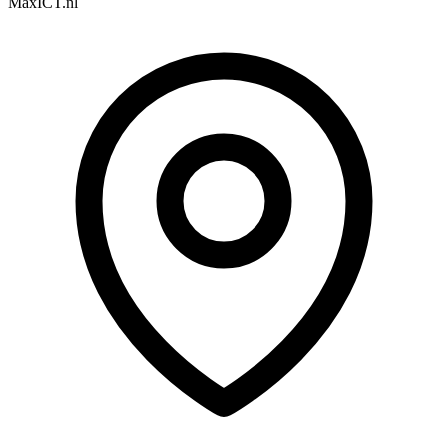
MaxICT.nl