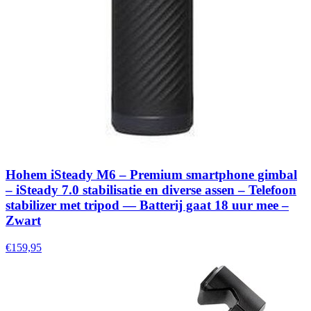
Hohem iSteady M6 – Premium smartphone gimbal
– iSteady 7.0 stabilisatie en diverse assen – Telefoon
stabilizer met tripod — Batterij gaat 18 uur mee –
Zwart
€159,95