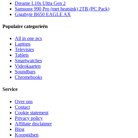
Dreame L10s Ultra Gen 2
Samsung 990 Pro (met heatsink) 2TB (PC Pack)
Gigabyte B650 EAGLE AX
Populaire categorieën
All in one pcs
Laptops
Televisies
Tablets
Smartwatches
Videokaarten
Soundbars
Chromebooks
Service
Over ons
Contact
Cookie statement
Privacy policy
Affiliate disclaimer
Blog
Koopgidsen