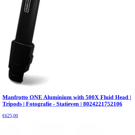
Manfrotto ONE Aluminium with 500X Fluid Head |
Tripods | Fotografie - Statieven | 8024221752106
€625,00