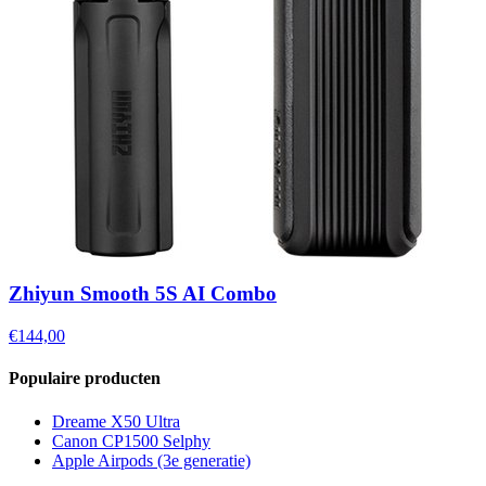
Zhiyun Smooth 5S AI Combo
€144,00
Populaire producten
Dreame X50 Ultra
Canon CP1500 Selphy
Apple Airpods (3e generatie)