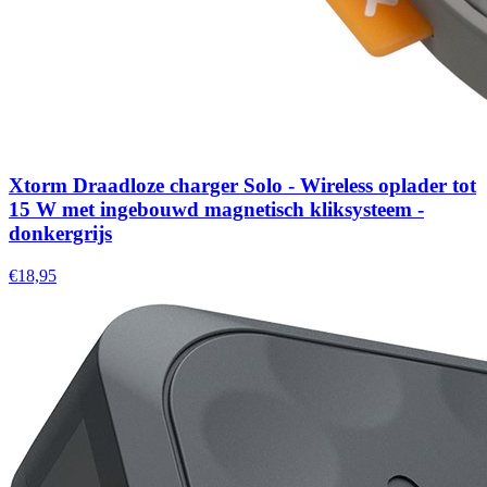
Xtorm Draadloze charger Solo - Wireless oplader tot
15 W met ingebouwd magnetisch kliksysteem -
donkergrijs
€18,95