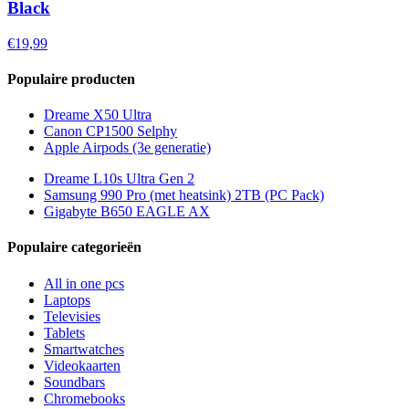
Black
€19,99
Populaire producten
Dreame X50 Ultra
Canon CP1500 Selphy
Apple Airpods (3e generatie)
Dreame L10s Ultra Gen 2
Samsung 990 Pro (met heatsink) 2TB (PC Pack)
Gigabyte B650 EAGLE AX
Populaire categorieën
All in one pcs
Laptops
Televisies
Tablets
Smartwatches
Videokaarten
Soundbars
Chromebooks