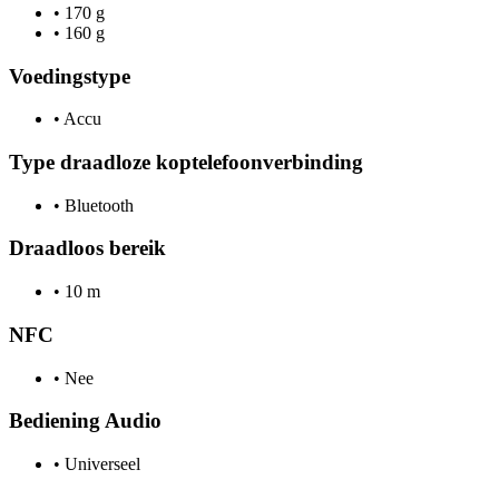
•
170 g
•
160 g
Voedingstype
•
Accu
Type draadloze koptelefoonverbinding
•
Bluetooth
Draadloos bereik
•
10 m
NFC
•
Nee
Bediening Audio
•
Universeel