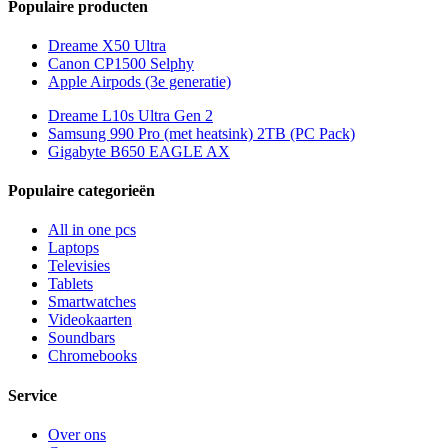
Populaire producten
Dreame X50 Ultra
Canon CP1500 Selphy
Apple Airpods (3e generatie)
Dreame L10s Ultra Gen 2
Samsung 990 Pro (met heatsink) 2TB (PC Pack)
Gigabyte B650 EAGLE AX
Populaire categorieën
All in one pcs
Laptops
Televisies
Tablets
Smartwatches
Videokaarten
Soundbars
Chromebooks
Service
Over ons