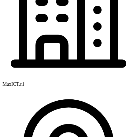
MaxICT.nl