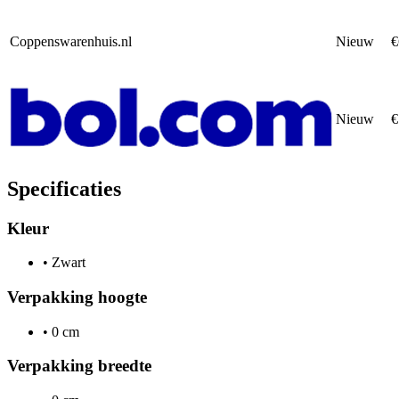
Coppenswarenhuis.nl
Nieuw
€
Nieuw
€
Specificaties
Kleur
•
Zwart
Verpakking hoogte
•
0 cm
Verpakking breedte