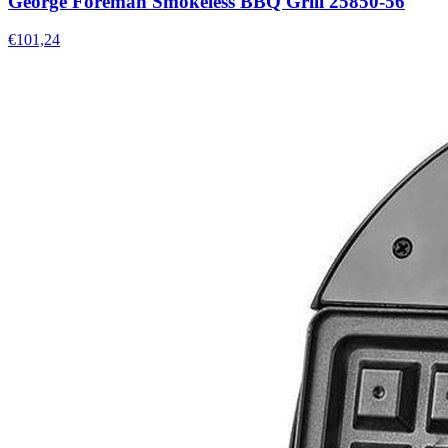
George Foreman Smokeless BBQ Grill 25850-56
€101,24