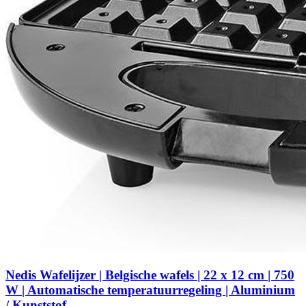
Nedis Wafelijzer | Belgische wafels | 22 x 12 cm | 750
W | Automatische temperatuurregeling | Aluminium
/ Kunststof