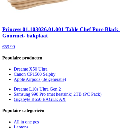
Princess 01.103026.01.001 Table Chef Pure Black-
Gourmet- bakplaat
€59,99
Populaire producten
Dreame X50 Ultra
Canon CP1500 Selphy
Apple Airpods (3e generatie)
Dreame L10s Ultra Gen 2
Samsung 990 Pro (met heatsink) 2TB (PC Pack)
Gigabyte B650 EAGLE AX
Populaire categorieën
All in one pcs
Laptops