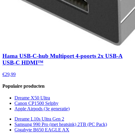
Hama USB-C-hub Multiport 4-poorts 2x USB-A
USB-C HDMI™
€29,99
Populaire producten
Dreame X50 Ultra
Canon CP1500 Selphy
Apple Airpods (3e generatie)
Dreame L10s Ultra Gen 2
Samsung 990 Pro (met heatsink) 2TB (PC Pack)
Gigabyte B650 EAGLE AX