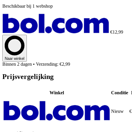
Beschikbaar bij 1 webshop
€12,99
Naar winkel
Binnen 2 dagen
• Verzending: €2,99
Prijsvergelijking
Winkel
Conditie
Nieuw
€