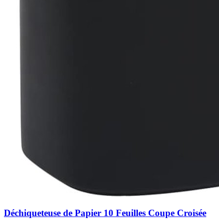
Déchiqueteuse de Papier 10 Feuilles Coupe Croisée