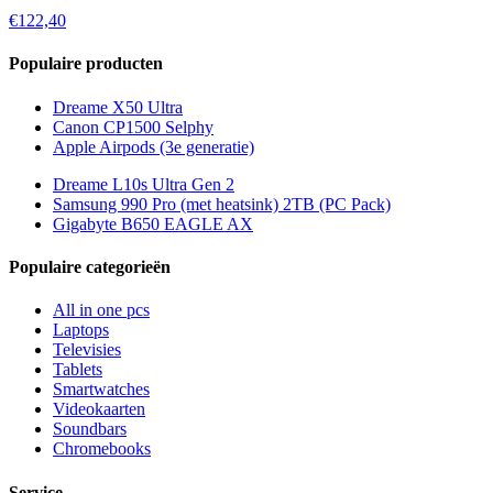
€122,40
Populaire producten
Dreame X50 Ultra
Canon CP1500 Selphy
Apple Airpods (3e generatie)
Dreame L10s Ultra Gen 2
Samsung 990 Pro (met heatsink) 2TB (PC Pack)
Gigabyte B650 EAGLE AX
Populaire categorieën
All in one pcs
Laptops
Televisies
Tablets
Smartwatches
Videokaarten
Soundbars
Chromebooks
Service