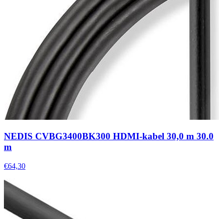
NEDIS CVBG3400BK300 HDMI-kabel 30,0 m 30.0
m
€64,30