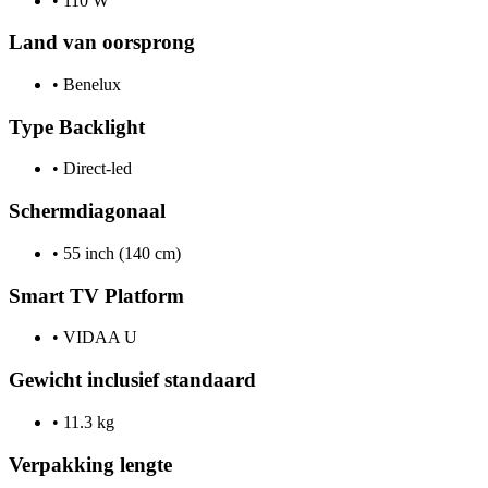
•
110 W
Land van oorsprong
•
Benelux
Type Backlight
•
Direct-led
Schermdiagonaal
•
55 inch (140 cm)
Smart TV Platform
•
VIDAA U
Gewicht inclusief standaard
•
11.3 kg
Verpakking lengte