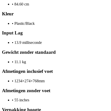
•
84.60 cm
Kleur
•
Plastic/Black
Input Lag
•
13.9 milliseconde
Gewicht zonder standaard
•
11.1 kg
Afmetingen inclusief voet
•
1234×274×768mm
Afmetingen zonder voet
•
55 inches
Verpakking hoogte