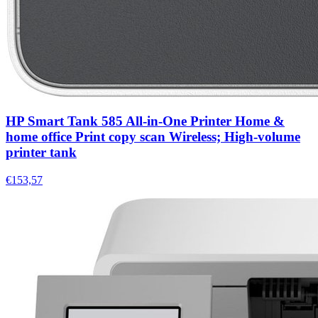
HP Smart Tank 585 All-in-One Printer Home &
home office Print copy scan Wireless; High-volume
printer tank
€153,57