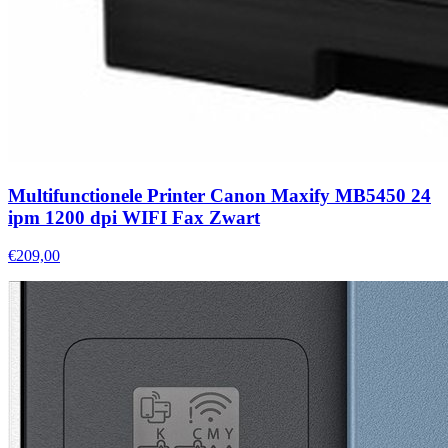
Multifunctionele Printer Canon Maxify MB5450 24
ipm 1200 dpi WIFI Fax Zwart
€209,00