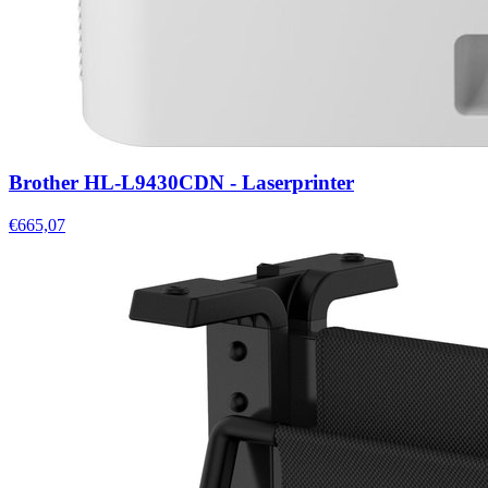
Brother HL-L9430CDN - Laserprinter
€665,07