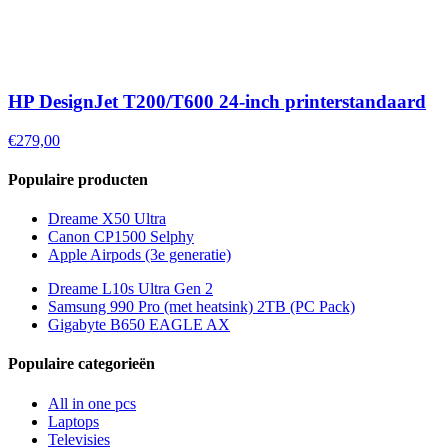
HP DesignJet T200/T600 24-inch printerstandaard
€279,00
Populaire producten
Dreame X50 Ultra
Canon CP1500 Selphy
Apple Airpods (3e generatie)
Dreame L10s Ultra Gen 2
Samsung 990 Pro (met heatsink) 2TB (PC Pack)
Gigabyte B650 EAGLE AX
Populaire categorieën
All in one pcs
Laptops
Televisies