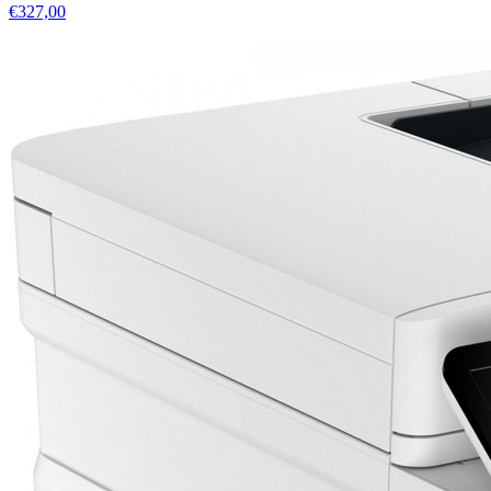
€327,00