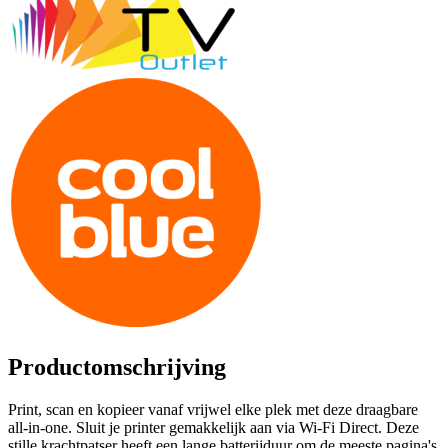
Productomschrijving
Print, scan en kopieer vanaf vrijwel elke plek met deze draagbare
all-in-one. Sluit je printer gemakkelijk aan via Wi-Fi Direct. Deze
stille krachtpatser heeft een lange batterijduur om de meeste pagina's