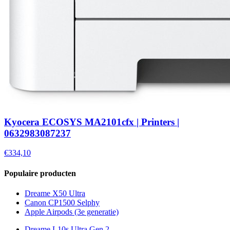
Kyocera ECOSYS MA2101cfx | Printers |
0632983087237
€334,10
Populaire producten
Dreame X50 Ultra
Canon CP1500 Selphy
Apple Airpods (3e generatie)
Dreame L10s Ultra Gen 2