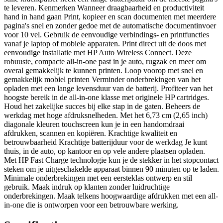
te leveren. Kenmerken Wanneer draagbaarheid en productiviteit
hand in hand gaan Print, kopieer en scan documenten met meerdere
pagina's snel en zonder gedoe met de automatische documentinvoer
voor 10 vel. Gebruik de eenvoudige verbindings- en printfuncties
vanaf je laptop of mobiele apparaten. Print direct uit de doos met
eenvoudige installatie met HP Auto Wireless Connect. Deze
robuuste, compacte all-in-one past in je auto, rugzak en meer om
overal gemakkelijk te kunnen printen. Loop voorop met snel en
gemakkelijk mobiel printen Verminder onderbrekingen van het
opladen met een lange levensduur van de batterij. Profiteer van het
hoogste bereik in de all-in-one klasse met originele HP cartridges.
Houd het zakelijke succes bij elke stap in de gaten. Beheers de
werkdag met hoge afdruksnelheden. Met het 6,73 cm (2,65 inch)
diagonale kleuren touchscreen kun je in een handomdraai
afdrukken, scannen en kopiëren. Krachtige kwaliteit en
betrouwbaarheid Krachtige batterijduur voor de werkdag Je kunt
thuis, in de auto, op kantoor en op vele andere plaatsen opladen.
Met HP Fast Charge technologie kun je de stekker in het stopcontact
steken om je uitgeschakelde apparaat binnen 90 minuten op te laden.
Minimale onderbrekingen met een eersteklas ontwerp en stil
gebruik. Maak indruk op klanten zonder luidruchtige
onderbrekingen. Maak telkens hoogwaardige afdrukken met een all-
in-one die is ontworpen voor een betrouwbare werking.