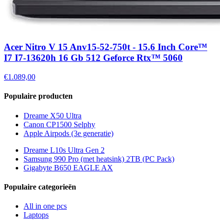
Acer Nitro V 15 Anv15-52-750t - 15.6 Inch Core™
I7 I7-13620h 16 Gb 512 Geforce Rtx™ 5060
€1.089,00
Populaire producten
Dreame X50 Ultra
Canon CP1500 Selphy
Apple Airpods (3e generatie)
Dreame L10s Ultra Gen 2
Samsung 990 Pro (met heatsink) 2TB (PC Pack)
Gigabyte B650 EAGLE AX
Populaire categorieën
All in one pcs
Laptops