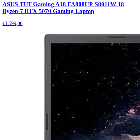
ASUS TUF Gaming A18 FA808UP-S8011W 18
Ryzen-7 RTX 5070 Gaming Laptop
€1.599,00