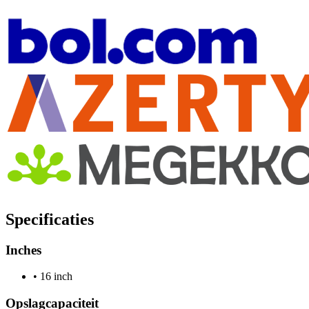
Specificaties
Inches
•
16 inch
Opslagcapaciteit