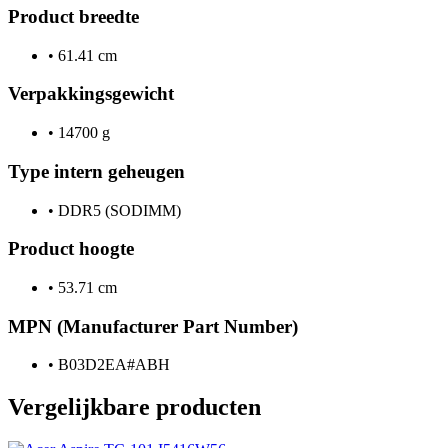
Product breedte
•
61.41 cm
Verpakkingsgewicht
•
14700 g
Type intern geheugen
•
DDR5 (SODIMM)
Product hoogte
•
53.71 cm
MPN (Manufacturer Part Number)
•
B03D2EA#ABH
Vergelijkbare producten