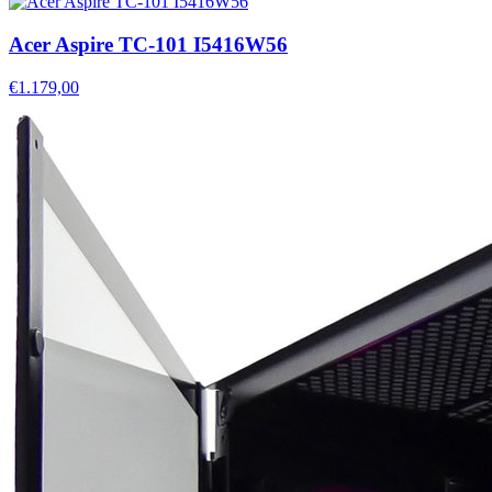
Acer Aspire TC-101 I5416W56
€1.179,00