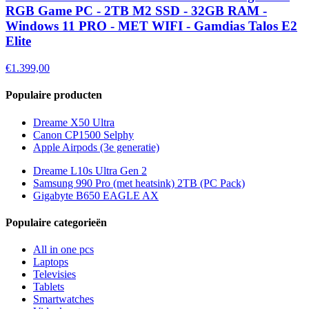
RGB Game PC - 2TB M2 SSD - 32GB RAM -
Windows 11 PRO - MET WIFI - Gamdias Talos E2
Elite
€1.399,00
Populaire producten
Dreame X50 Ultra
Canon CP1500 Selphy
Apple Airpods (3e generatie)
Dreame L10s Ultra Gen 2
Samsung 990 Pro (met heatsink) 2TB (PC Pack)
Gigabyte B650 EAGLE AX
Populaire categorieën
All in one pcs
Laptops
Televisies
Tablets
Smartwatches