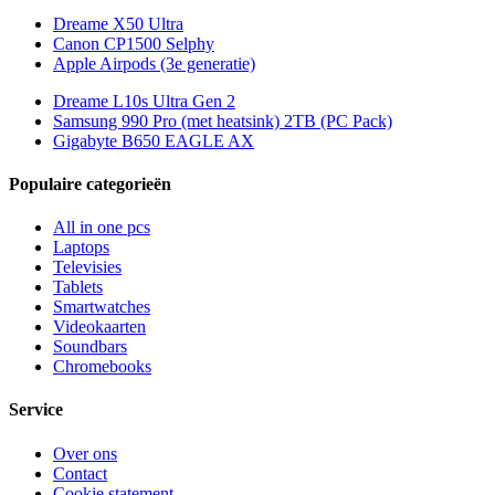
Dreame X50 Ultra
Canon CP1500 Selphy
Apple Airpods (3e generatie)
Dreame L10s Ultra Gen 2
Samsung 990 Pro (met heatsink) 2TB (PC Pack)
Gigabyte B650 EAGLE AX
Populaire categorieën
All in one pcs
Laptops
Televisies
Tablets
Smartwatches
Videokaarten
Soundbars
Chromebooks
Service
Over ons
Contact
Cookie statement