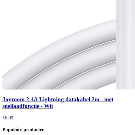
Joyroom 2.4A Lightning datakabel 2m - met
snellaadfunctie - Wit
€6,99
Populaire producten