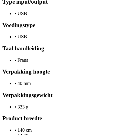
Type input/output
•
USB
Voedingstype
•
USB
Taal handleiding
•
Frans
Verpakking hoogte
•
40 mm
Verpakkingsgewicht
•
333 g
Product breedte
•
140 cm