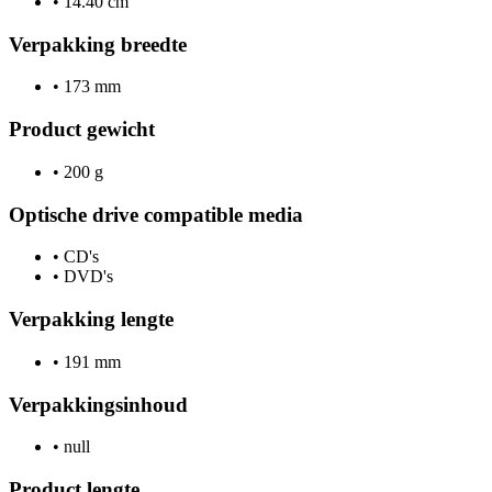
•
14.40 cm
Verpakking breedte
•
173 mm
Product gewicht
•
200 g
Optische drive compatible media
•
CD's
•
DVD's
Verpakking lengte
•
191 mm
Verpakkingsinhoud
•
null
Product lengte