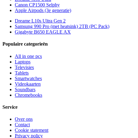
Canon CP1500 Selphy
Apple Airpods (3e generatie)
Dreame L10s Ultra Gen 2
Samsung 990 Pro (met heatsink) 2TB (PC Pack)
Gigabyte B650 EAGLE AX
Populaire categorieën
All in one pcs
Laptops
Televisies
Tablets
Smartwatches
Videokaarten
Soundbars
Chromebooks
Service
Over ons
Contact
Cookie statement
Privacy policy