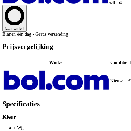
€48,50
Naar winkel
Binnen één dag
• Gratis verzending
Prijsvergelijking
Winkel
Conditie
Nieuw
€
Specificaties
Kleur
•
Wit