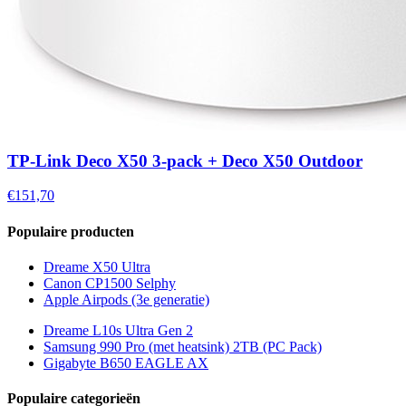
TP-Link Deco X50 3-pack + Deco X50 Outdoor
€151,70
Populaire producten
Dreame X50 Ultra
Canon CP1500 Selphy
Apple Airpods (3e generatie)
Dreame L10s Ultra Gen 2
Samsung 990 Pro (met heatsink) 2TB (PC Pack)
Gigabyte B650 EAGLE AX
Populaire categorieën