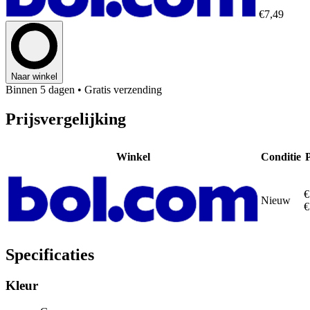
€7,49
Naar winkel
Binnen 5 dagen
• Gratis verzending
Prijsvergelijking
Winkel
Conditie
P
€
Nieuw
€
Specificaties
Kleur