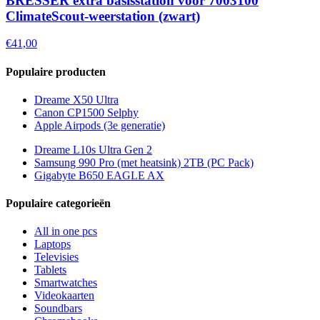
BRESSER extra basisstation voor 7003100
ClimateScout-weerstation (zwart)
€41,00
Populaire producten
Dreame X50 Ultra
Canon CP1500 Selphy
Apple Airpods (3e generatie)
Dreame L10s Ultra Gen 2
Samsung 990 Pro (met heatsink) 2TB (PC Pack)
Gigabyte B650 EAGLE AX
Populaire categorieën
All in one pcs
Laptops
Televisies
Tablets
Smartwatches
Videokaarten
Soundbars