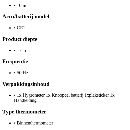
•
10 m
Accu/batterij model
•
CR2
Product diepte
•
1 cm
Frequentie
•
50 Hz
Verpakkingsinhoud
•
1x Hygrometer 1x Knoopcel batterij 1xplaksticker 1x
Handleiding
Type thermometer
•
Binnenthermometer