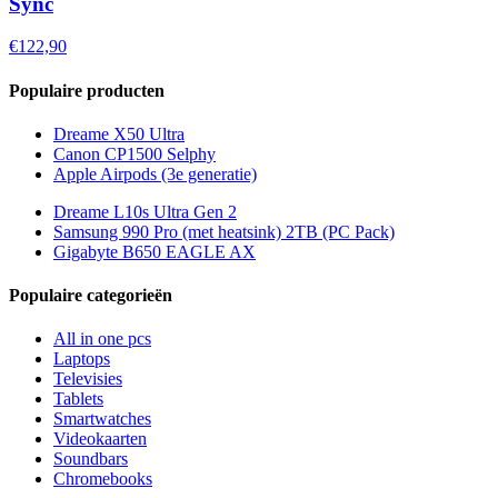
Sync
€122,90
Populaire producten
Dreame X50 Ultra
Canon CP1500 Selphy
Apple Airpods (3e generatie)
Dreame L10s Ultra Gen 2
Samsung 990 Pro (met heatsink) 2TB (PC Pack)
Gigabyte B650 EAGLE AX
Populaire categorieën
All in one pcs
Laptops
Televisies
Tablets
Smartwatches
Videokaarten
Soundbars
Chromebooks