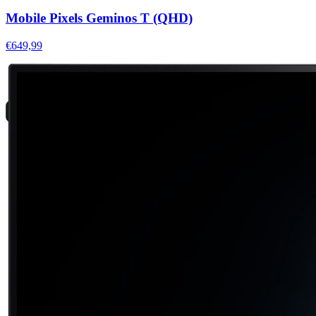
Mobile Pixels Geminos T (QHD)
€649,99