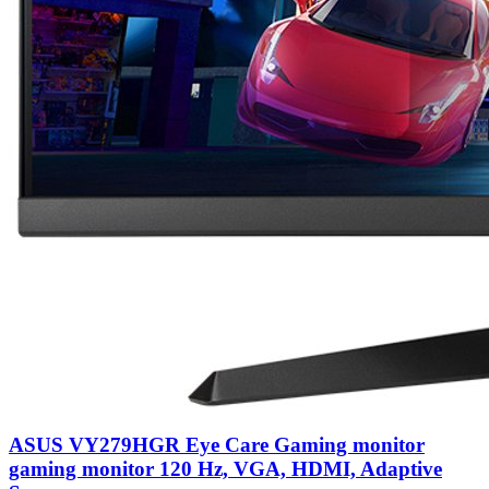
ASUS VY279HGR Eye Care Gaming monitor
gaming monitor 120 Hz, VGA, HDMI, Adaptive