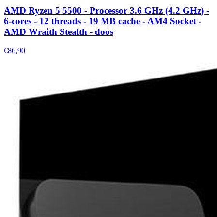
AMD Ryzen 5 5500 - Processor 3.6 GHz (4.2 GHz) -
6-cores - 12 threads - 19 MB cache - AM4 Socket -
AMD Wraith Stealth - doos
€86,90