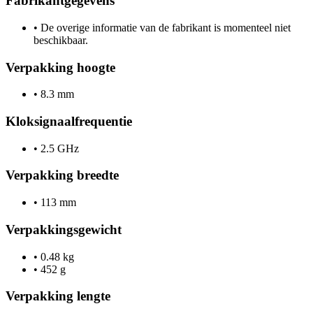
Fabrikantgegevens
•
De overige informatie van de fabrikant is momenteel niet
beschikbaar.
Verpakking hoogte
•
8.3 mm
Kloksignaalfrequentie
•
2.5 GHz
Verpakking breedte
•
113 mm
Verpakkingsgewicht
•
0.48 kg
•
452 g
Verpakking lengte