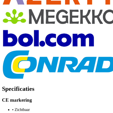
Specificaties
CE markering
•
Zichtbaar