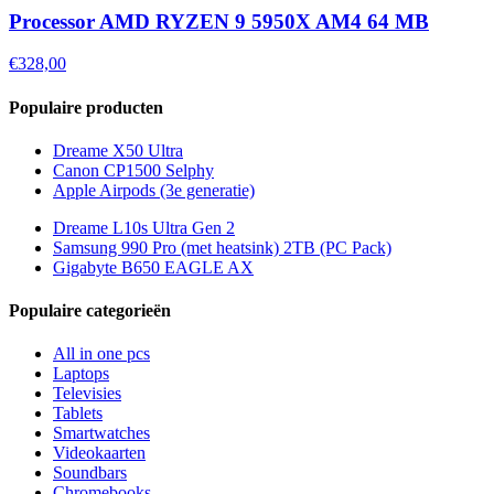
Processor AMD RYZEN 9 5950X AM4 64 MB
€328,00
Populaire producten
Dreame X50 Ultra
Canon CP1500 Selphy
Apple Airpods (3e generatie)
Dreame L10s Ultra Gen 2
Samsung 990 Pro (met heatsink) 2TB (PC Pack)
Gigabyte B650 EAGLE AX
Populaire categorieën
All in one pcs
Laptops
Televisies
Tablets
Smartwatches
Videokaarten
Soundbars
Chromebooks