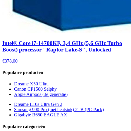
Intel® Core i7-14700KF, 3,4 GHz (5,6 GHz Turbo
Boost) processor "Raptor Lake-S", Unlocked
€378,00
Populaire producten
Dreame X50 Ultra
Canon CP1500 Selphy
Apple Airpods (3e generatie)
Dreame L10s Ultra Gen 2
Samsung 990 Pro (met heatsink) 2TB (PC Pack)
Gigabyte B650 EAGLE AX
Populaire categorieën