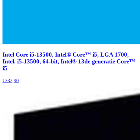
Intel Core i5-13500, Intel® Core™ i5, LGA 1700,
Intel, i5-13500, 64-bit, Intel® 13de generatie Core™
i5
€332,90