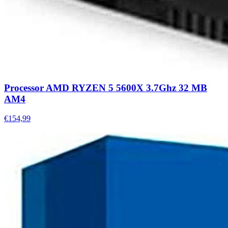
Processor AMD RYZEN 5 5600X 3.7Ghz 32 MB
AM4
€154,99