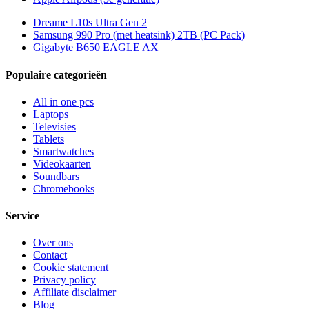
Dreame L10s Ultra Gen 2
Samsung 990 Pro (met heatsink) 2TB (PC Pack)
Gigabyte B650 EAGLE AX
Populaire categorieën
All in one pcs
Laptops
Televisies
Tablets
Smartwatches
Videokaarten
Soundbars
Chromebooks
Service
Over ons
Contact
Cookie statement
Privacy policy
Affiliate disclaimer
Blog