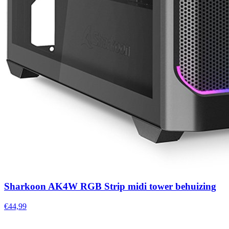
Sharkoon AK4W RGB Strip midi tower behuizing
€44,99