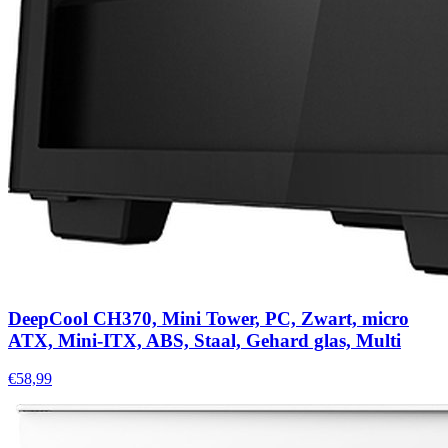
DeepCool CH370, Mini Tower, PC, Zwart, micro
ATX, Mini-ITX, ABS, Staal, Gehard glas, Multi
€58,99