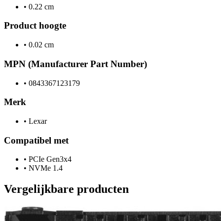
•
0.22 cm
Product hoogte
•
0.02 cm
MPN (Manufacturer Part Number)
•
0843367123179
Merk
•
Lexar
Compatibel met
•
PCIe Gen3x4
•
NVMe 1.4
Vergelijkbare producten