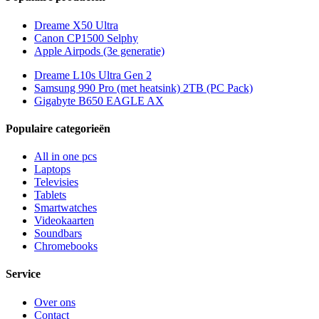
Dreame X50 Ultra
Canon CP1500 Selphy
Apple Airpods (3e generatie)
Dreame L10s Ultra Gen 2
Samsung 990 Pro (met heatsink) 2TB (PC Pack)
Gigabyte B650 EAGLE AX
Populaire categorieën
All in one pcs
Laptops
Televisies
Tablets
Smartwatches
Videokaarten
Soundbars
Chromebooks
Service
Over ons
Contact