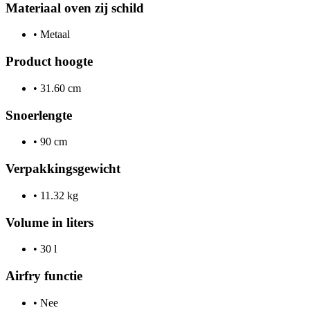
Materiaal oven zij schild
•
Metaal
Product hoogte
•
31.60 cm
Snoerlengte
•
90 cm
Verpakkingsgewicht
•
11.32 kg
Volume in liters
•
30 l
Airfry functie
•
Nee