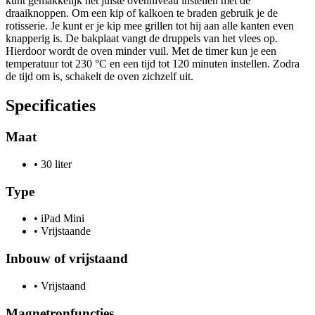
kunt gemakkelijk het juiste ovenniveau instellen met de
draaiknoppen. Om een kip of kalkoen te braden gebruik je de
rotisserie. Je kunt er je kip mee grillen tot hij aan alle kanten even
knapperig is. De bakplaat vangt de druppels van het vlees op.
Hierdoor wordt de oven minder vuil. Met de timer kun je een
temperatuur tot 230 °C en een tijd tot 120 minuten instellen. Zodra
de tijd om is, schakelt de oven zichzelf uit.
Specificaties
Maat
•
30 liter
Type
•
iPad Mini
•
Vrijstaande
Inbouw of vrijstaand
•
Vrijstaand
Magnetronfuncties