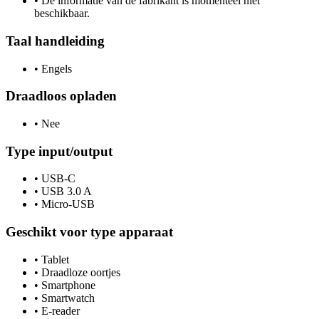
•
De informatie van de fabrikant is momenteel niet
beschikbaar.
Taal handleiding
•
Engels
Draadloos opladen
•
Nee
Type input/output
•
USB-C
•
USB 3.0 A
•
Micro-USB
Geschikt voor type apparaat
•
Tablet
•
Draadloze oortjes
•
Smartphone
•
Smartwatch
•
E-reader