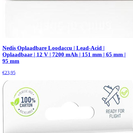
Nedis Oplaadbare Loodaccu | Lead-Acid |
Oplaadbaar | 12 V | 7200 mAh | 151 mm | 65 mm |
95 mm
€23,95