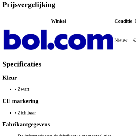
Prijsvergelijking
Winkel
Conditie
Nieuw
€
Specificaties
Kleur
•
Zwart
CE markering
•
Zichtbaar
Fabrikantgegevens