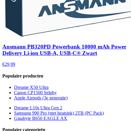
Ansmann PB320PD Powerbank 10000 mAh Power
Delivery Li-ion USB-A, USB-C® Zwart
€29,99
Populaire producten
Dreame X50 Ultra
Canon CP1500 Selphy
Apple Airpods (3e generatie)
Dreame L10s Ultra Gen 2
Samsung 990 Pro (met heatsink) 2TB (PC Pack)
Gigabyte B650 EAGLE AX
Populaire categorieën