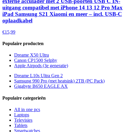
externe acculader met 2 USB-poorten USB C IN-
uitgang compatibel met iPhone 14 13 12 Pro Max
iPad Samsung S21 Xiaomi en meer – incl. USB-C
oplaadkabel
€15,99
Populaire producten
Dreame X50 Ultra
Canon CP1500 Selphy
Apple Airpods (3e generatie)
Dreame L10s Ultra Gen 2
Samsung 990 Pro (met heatsink) 2TB (PC Pack)
Gigabyte B650 EAGLE AX
Populaire categorieën
All in one pcs
Laptops
Televisies
Tablets
Smartwatches