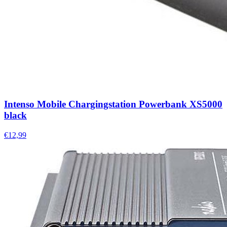
Intenso Mobile Chargingstation Powerbank XS5000
black
€12,99