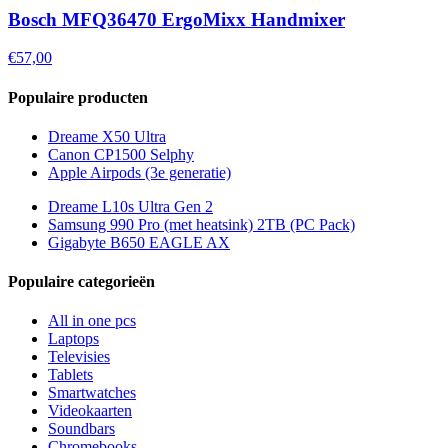
Bosch MFQ36470 ErgoMixx Handmixer
€57,00
Populaire producten
Dreame X50 Ultra
Canon CP1500 Selphy
Apple Airpods (3e generatie)
Dreame L10s Ultra Gen 2
Samsung 990 Pro (met heatsink) 2TB (PC Pack)
Gigabyte B650 EAGLE AX
Populaire categorieën
All in one pcs
Laptops
Televisies
Tablets
Smartwatches
Videokaarten
Soundbars
Chromebooks