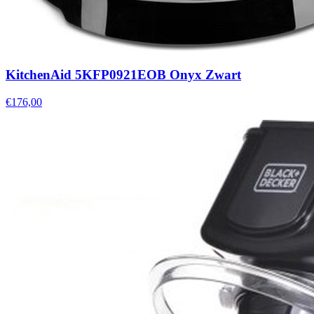
KitchenAid 5KFP0921EOB Onyx Zwart
€176,00