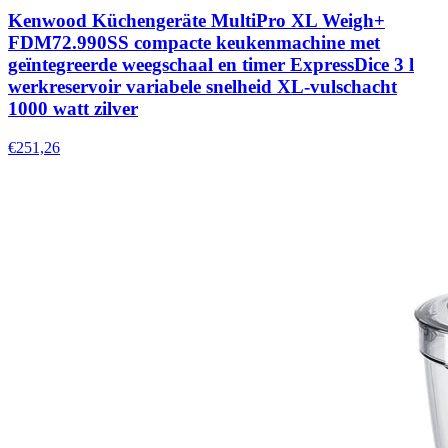
Kenwood Küchengeräte MultiPro XL Weigh+
FDM72.990SS compacte keukenmachine met
geïntegreerde weegschaal en timer ExpressDice 3 l
werkreservoir variabele snelheid XL-vulschacht
1000 watt zilver
€251,26