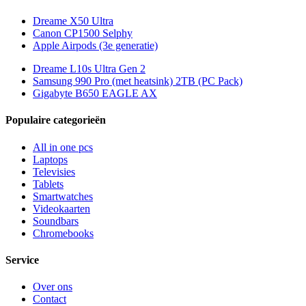
Dreame X50 Ultra
Canon CP1500 Selphy
Apple Airpods (3e generatie)
Dreame L10s Ultra Gen 2
Samsung 990 Pro (met heatsink) 2TB (PC Pack)
Gigabyte B650 EAGLE AX
Populaire categorieën
All in one pcs
Laptops
Televisies
Tablets
Smartwatches
Videokaarten
Soundbars
Chromebooks
Service
Over ons
Contact