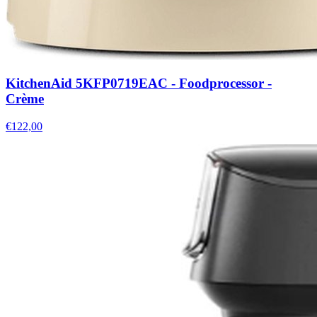
KitchenAid 5KFP0719EAC - Foodprocessor -
Crème
€122,00