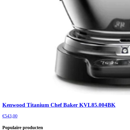
Kenwood Titanium Chef Baker KVL85.004BK
€543,00
Populaire producten