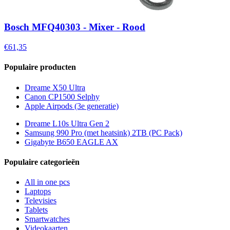
Bosch MFQ40303 - Mixer - Rood
€61,35
Populaire producten
Dreame X50 Ultra
Canon CP1500 Selphy
Apple Airpods (3e generatie)
Dreame L10s Ultra Gen 2
Samsung 990 Pro (met heatsink) 2TB (PC Pack)
Gigabyte B650 EAGLE AX
Populaire categorieën
All in one pcs
Laptops
Televisies
Tablets
Smartwatches
Videokaarten