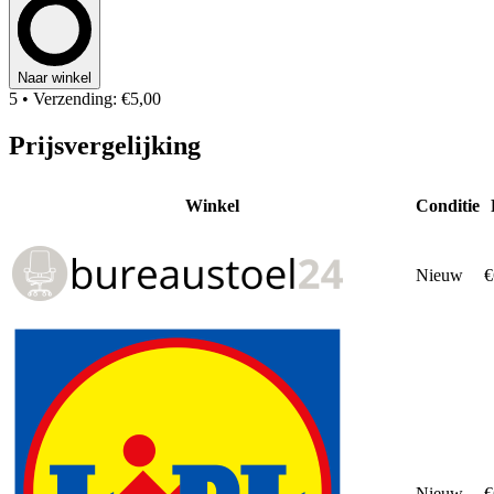
Naar winkel
5
• Verzending: €5,00
Prijsvergelijking
Winkel
Conditie
Nieuw
€
Nieuw
€