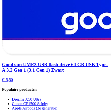
Goodram UME3 USB flash drive 64 GB USB Type-
A 3.2 Gen 1 (3.1 Gen 1) Zwart
€15,50
Populaire producten
Dreame X50 Ultra
Canon CP1500 Selphy
Apple Airpods (3e generatie)