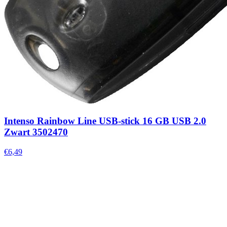
Intenso Rainbow Line USB-stick 16 GB USB 2.0
Zwart 3502470
€6,49