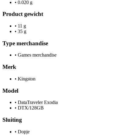
•
0.020 g
Product gewicht
•
11 g
•
35 g
Type merchandise
•
Games merchandise
Merk
•
Kingston
Model
•
DataTraveler Exodia
•
DTX/128GB
Sluiting
•
Dopje