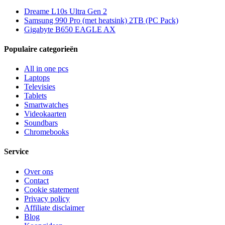
Dreame L10s Ultra Gen 2
Samsung 990 Pro (met heatsink) 2TB (PC Pack)
Gigabyte B650 EAGLE AX
Populaire categorieën
All in one pcs
Laptops
Televisies
Tablets
Smartwatches
Videokaarten
Soundbars
Chromebooks
Service
Over ons
Contact
Cookie statement
Privacy policy
Affiliate disclaimer
Blog