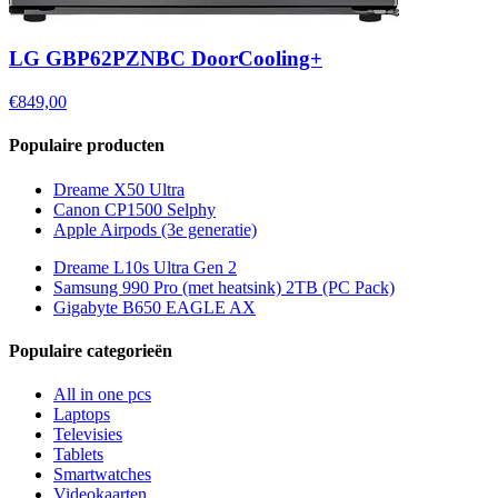
LG GBP62PZNBC DoorCooling+
€849,00
Populaire producten
Dreame X50 Ultra
Canon CP1500 Selphy
Apple Airpods (3e generatie)
Dreame L10s Ultra Gen 2
Samsung 990 Pro (met heatsink) 2TB (PC Pack)
Gigabyte B650 EAGLE AX
Populaire categorieën
All in one pcs
Laptops
Televisies
Tablets
Smartwatches
Videokaarten