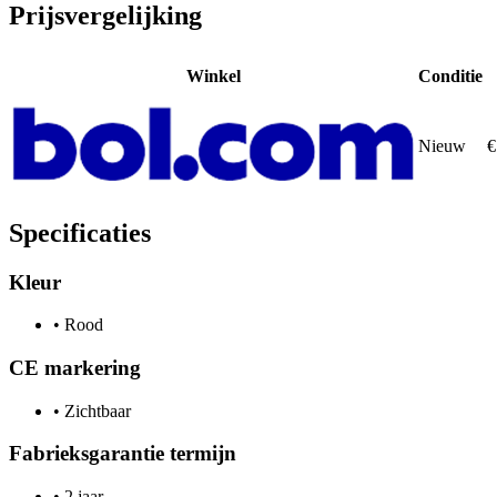
Prijsvergelijking
Winkel
Conditie
Nieuw
€
Specificaties
Kleur
•
Rood
CE markering
•
Zichtbaar
Fabrieksgarantie termijn
•
2 jaar