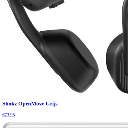
Shokz OpenMove Grijs
€73,95