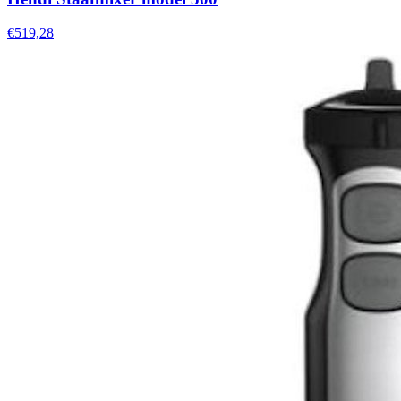
€519,28