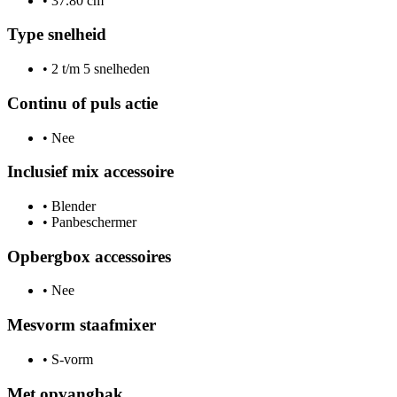
•
37.80 cm
Type snelheid
•
2 t/m 5 snelheden
Continu of puls actie
•
Nee
Inclusief mix accessoire
•
Blender
•
Panbeschermer
Opbergbox accessoires
•
Nee
Mesvorm staafmixer
•
S-vorm
Met opvangbak