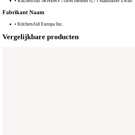
•
KitchenAid 5KHBRV71BM blender 0,7 l Staafmixer Zwart
Fabrikant Naam
•
KitchenAid Europa Inc.
Vergelijkbare producten