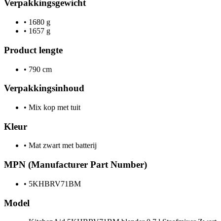
Verpakkingsgewicht
•
1680 g
•
1657 g
Product lengte
•
790 cm
Verpakkingsinhoud
•
Mix kop met tuit
Kleur
•
Mat zwart met batterij
MPN (Manufacturer Part Number)
•
5KHBRV71BM
Model