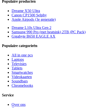
Populaire producten
Dreame X50 Ultra
Canon CP1500 Selphy
Apple Airpods (3e generatie)
Dreame L10s Ultra Gen 2
Samsung 990 Pro (met heatsink) 2TB (PC Pack)
Gigabyte B650 EAGLE AX
Populaire categorieën
All in one pcs
Laptops
Televisies
Tablets
Smartwatches
Videokaarten
Soundbars
Chromebooks
Service
Over ons