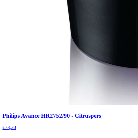
Philips Avance HR2752/90 - Citruspers
€73,20