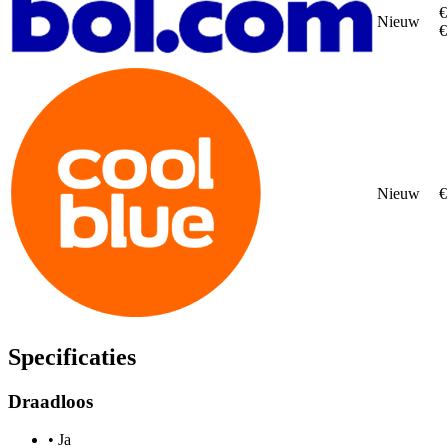
€
Nieuw
€
Nieuw
€
Specificaties
Draadloos
•
Ja