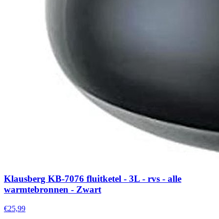
Klausberg KB-7076 fluitketel - 3L - rvs - alle
warmtebronnen - Zwart
€25,99