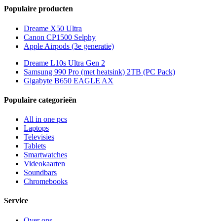
Populaire producten
Dreame X50 Ultra
Canon CP1500 Selphy
Apple Airpods (3e generatie)
Dreame L10s Ultra Gen 2
Samsung 990 Pro (met heatsink) 2TB (PC Pack)
Gigabyte B650 EAGLE AX
Populaire categorieën
All in one pcs
Laptops
Televisies
Tablets
Smartwatches
Videokaarten
Soundbars
Chromebooks
Service
Over ons