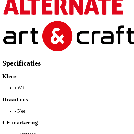
Specificaties
Kleur
•
Wit
Draadloos
•
Nee
CE markering