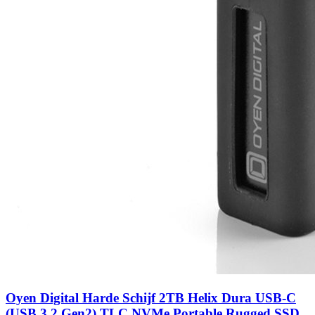
Oyen Digital Harde Schijf 2TB Helix Dura USB-C
(USB 3.2 Gen2) TLC NVMe Portable Rugged SSD