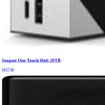
Seagate One Touch Hub 20TB
€657,90