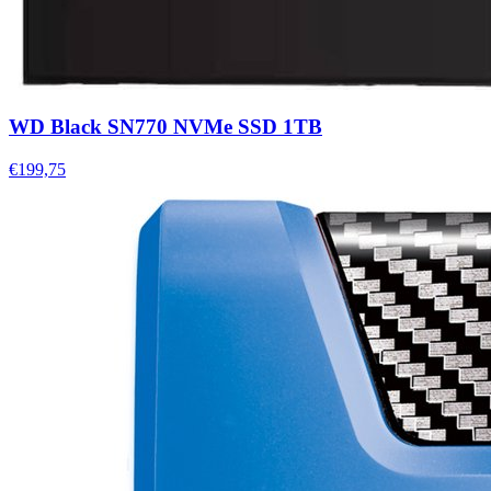
WD Black SN770 NVMe SSD 1TB
€199,75