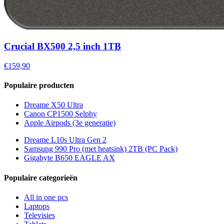
Crucial BX500 2,5 inch 1TB
€159,90
Populaire producten
Dreame X50 Ultra
Canon CP1500 Selphy
Apple Airpods (3e generatie)
Dreame L10s Ultra Gen 2
Samsung 990 Pro (met heatsink) 2TB (PC Pack)
Gigabyte B650 EAGLE AX
Populaire categorieën
All in one pcs
Laptops
Televisies