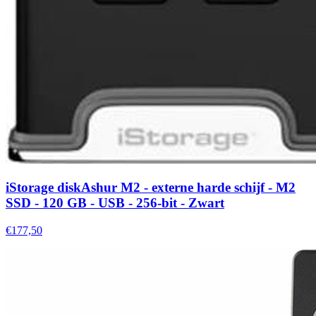
iStorage diskAshur M2 - externe harde schijf - M2
SSD - 120 GB - USB - 256-bit - Zwart
€177,50