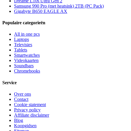
Dreame L10s Ultra Gen 2
Samsung 990 Pro (met heatsink) 2TB (PC Pack)
Gigabyte B650 EAGLE AX
Populaire categorieën
All in one pcs
Laptops
Televisies
Tablets
Smartwatches
Videokaarten
Soundbars
Chromebooks
Service
Over ons
Contact
Cookie statement
Privacy policy
Affiliate disclaimer
Blog
Koopgidsen
Sitemap