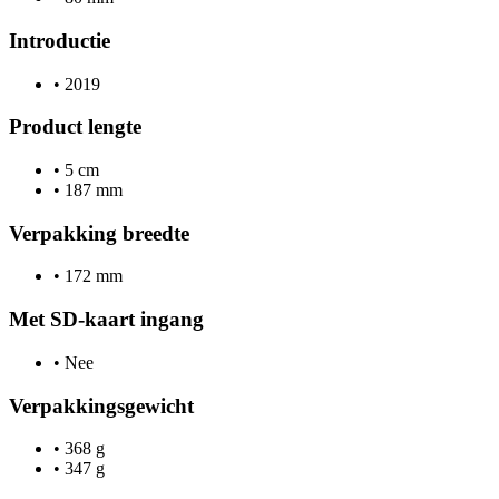
Introductie
•
2019
Product lengte
•
5 cm
•
187 mm
Verpakking breedte
•
172 mm
Met SD-kaart ingang
•
Nee
Verpakkingsgewicht
•
368 g
•
347 g