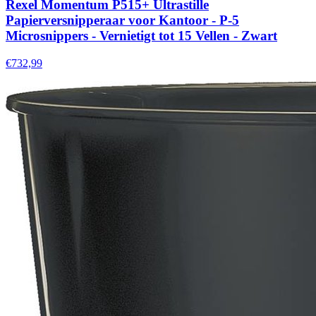
Rexel Momentum P515+ Ultrastille
Papierversnipperaar voor Kantoor - P-5
Microsnippers - Vernietigt tot 15 Vellen - Zwart
€732,99