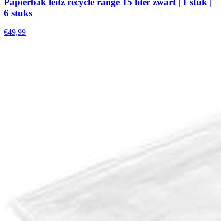
Papierbak leitz recycle range 15 liter zwart | 1 stuk |
6 stuks
€49,99