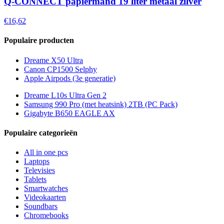
Q-CONNECT papiermand 19 liter metaal zilver
€16,62
Populaire producten
Dreame X50 Ultra
Canon CP1500 Selphy
Apple Airpods (3e generatie)
Dreame L10s Ultra Gen 2
Samsung 990 Pro (met heatsink) 2TB (PC Pack)
Gigabyte B650 EAGLE AX
Populaire categorieën
All in one pcs
Laptops
Televisies
Tablets
Smartwatches
Videokaarten
Soundbars
Chromebooks