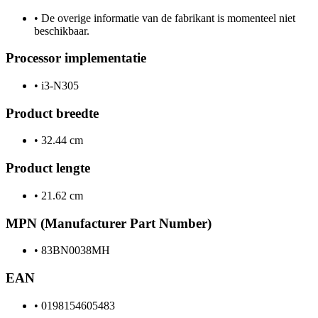
•
De overige informatie van de fabrikant is momenteel niet
beschikbaar.
Processor implementatie
•
i3-N305
Product breedte
•
32.44 cm
Product lengte
•
21.62 cm
MPN (Manufacturer Part Number)
•
83BN0038MH
EAN
•
0198154605483