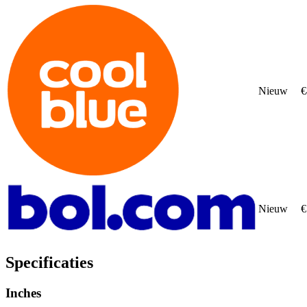
Nieuw
€
Nieuw
€
Specificaties
Inches