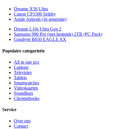
Dreame X50 Ultra
Canon CP1500 Selphy
Apple Airpods (3e generatie)
Dreame L10s Ultra Gen 2
Samsung 990 Pro (met heatsink) 2TB (PC Pack)
Gigabyte B650 EAGLE AX
Populaire categorieën
All in one pcs
Laptops
Televisies
Tablets
Smartwatches
Videokaarten
Soundbars
Chromebooks
Service
Over ons
Contact