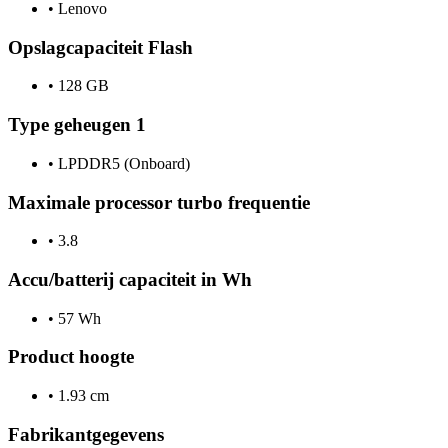
•
Lenovo
Opslagcapaciteit Flash
•
128 GB
Type geheugen 1
•
LPDDR5 (Onboard)
Maximale processor turbo frequentie
•
3.8
Accu/batterij capaciteit in Wh
•
57 Wh
Product hoogte
•
1.93 cm
Fabrikantgegevens